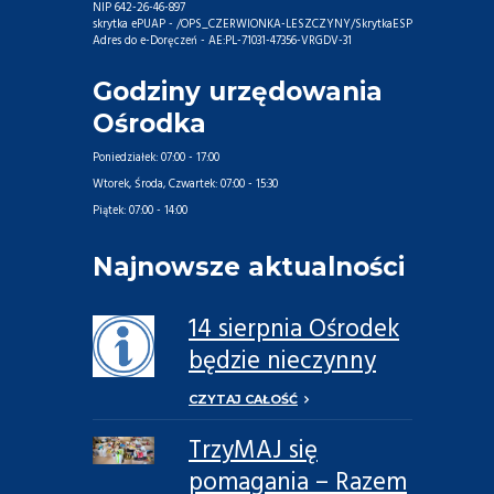
NIP 642-26-46-897
skrytka ePUAP - /OPS_CZERWIONKA-LESZCZYNY/SkrytkaESP
Adres do e-Doręczeń - AE:PL-71031-47356-VRGDV-31
Godziny urzędowania
Ośrodka
Poniedziałek:
07:00 - 17:00
Wtorek, Środa, Czwartek:
07:00 - 15:30
Piątek:
07:00 - 14:00
Najnowsze aktualności
14 sierpnia Ośrodek
będzie nieczynny
CZYTAJ CAŁOŚĆ
TrzyMAJ się
pomagania – Razem