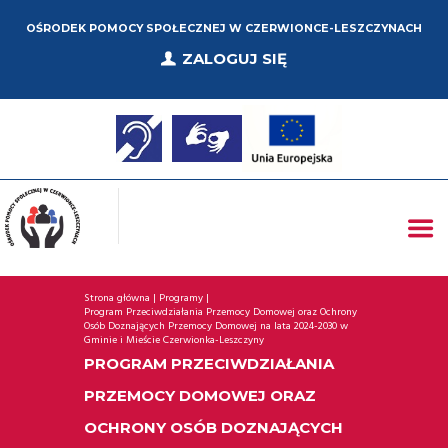
OŚRODEK POMOCY SPOŁECZNEJ W CZERWIONCE-LESZCZYNACH
ZALOGUJ SIĘ
Strona główna
Programy
Program Przeciwdziałania Przemocy Domowej oraz Ochrony 
Osób Doznających Przemocy Domowej na lata 2024-2030 w 
Gminie i Mieście Czerwionka-Leszczyny
PROGRAM PRZECIWDZIAŁANIA
PRZEMOCY DOMOWEJ ORAZ
OCHRONY OSÓB DOZNAJĄCYCH