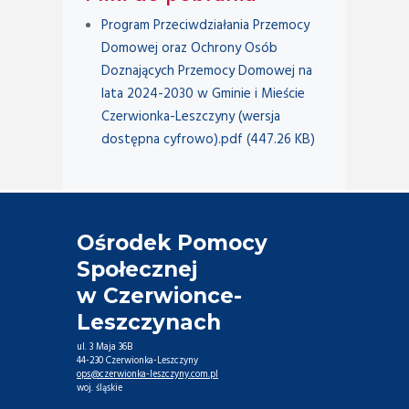
Program Przeciwdziałania Przemocy
Domowej oraz Ochrony Osób
Doznających Przemocy Domowej na
lata 2024-2030 w Gminie i Mieście
Czerwionka-Leszczyny (wersja
dostępna cyfrowo).pdf (447.26 KB)
Ośrodek Pomocy
Społecznej
w Czerwionce-
Leszczynach
ul. 3 Maja 36B
44-230 Czerwionka-Leszczyny
ops@czerwionka-leszczyny.com.pl
woj. śląskie