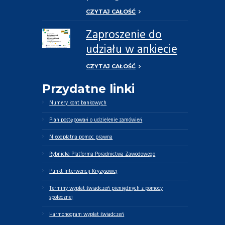
Możemy Więcej
CZYTAJ CAŁOŚĆ
Zaproszenie do
udziału w ankiecie
dotyczącej potrzeb
CZYTAJ CAŁOŚĆ
opiekunów
Przydatne linki
faktycznych oraz
osób zależnych
Numery kont bankowych
Plan postępowań o udzielenie zamówień
Nieodpłatna pomoc prawna
Rybnicka Platforma Poradnictwa Zawodowego
Punkt Interwencji Kryzysowej
Terminy wypłat świadczeń pieniężnych z pomocy
społecznej
Harmonogram wypłat świadczeń