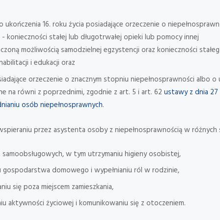
do ukończenia 16. roku życia posiadające orzeczenie o niepełnosprawno
 konieczności stałej lub długotrwałej opieki lub pomocy innej
czoną możliwością samodzielnej egzystencji oraz konieczności stałe
bilitacji i edukacji oraz
iadające orzeczenie o znacznym stopniu niepełnosprawności albo o
 na równi z poprzednimi, zgodnie z art. 5 i art. 62
ustawy z dnia 27 s
dnianiu osób niepełnosprawnych
.
a wspieraniu przez asystenta osoby z niepełnosprawnością w różnych s
h samoobsługowych, w tym utrzymaniu higieny osobistej,
 gospodarstwa domowego i wypełnianiu ról w rodzinie,
niu się poza miejscem zamieszkania,
u aktywności życiowej i komunikowaniu się z otoczeniem.