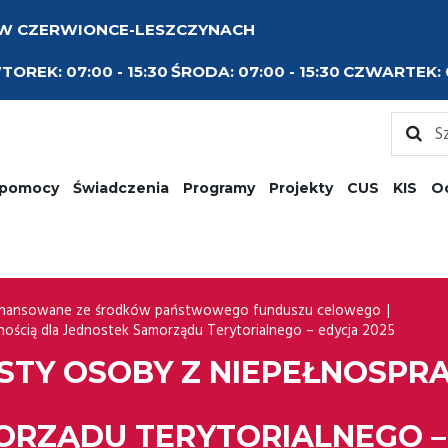
 W CZERWIONCE-LESZCZYNACH
TOREK:
07:00 - 15:30
ŚRODA:
07:00 - 15:30
CZWARTEK:
 pomocy
Świadczenia
Programy
Projekty
CUS
KIS
O
inansowane ze środków państwowego funduszu celowego
ością dla Jednostek Samorządu Terytorialnego – edycja 2025
STY OSOBY Z NIEPEŁNOSPR
RZĄDU TERYTORIALNEGO – 