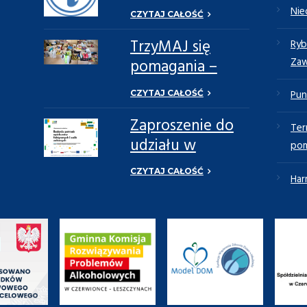
nieczynny
Nie
CZYTAJ CAŁOŚĆ
TrzyMAJ się
Ryb
Za
pomagania –
Razem Możemy
Pun
CZYTAJ CAŁOŚĆ
Więcej
Zaproszenie do
-
Ter
udziału w
pom
ankiecie
CZYTAJ CAŁOŚĆ
Har
dotyczącej
potrzeb
opiekunów
faktycznych oraz
osób zależnych