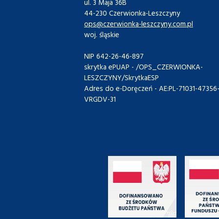
ul. 3 Maja 36B
44-230 Czerwionka-Leszczyny
ops@czerwionka-leszczyny.com.pl
woj. śląskie
NIP 642-26-46-897
skrytka ePUAP - /OPS_CZERWIONKA-
LESZCZYNY/SkrytkaESP
Adres do e-Doręczeń - AE:PL-71031-47356
VRGDV-31