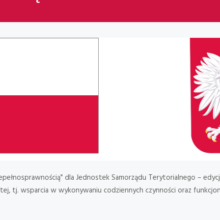
epełnosprawnością" dla Jednostek Samorządu Terytorialnego – edycj
stej, tj. wsparcia w wykonywaniu codziennych czynności oraz funkcj