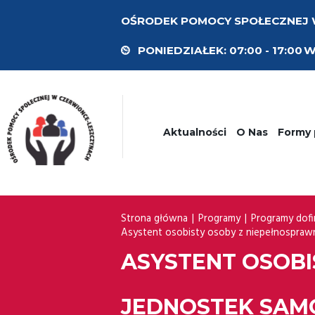
OŚRODEK POMOCY SPOŁECZNEJ
PONIEDZIAŁEK:
07:00 - 17:00
W
Aktualności
O Nas
Formy
Strona główna
Programy
Programy dof
Asystent osobisty osoby z niepełnosprawn
ASYSTENT OSOBI
JEDNOSTEK SAMO