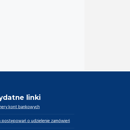
ydatne linki
ery kont bankowych
n postępowań o udzielenie zamówień