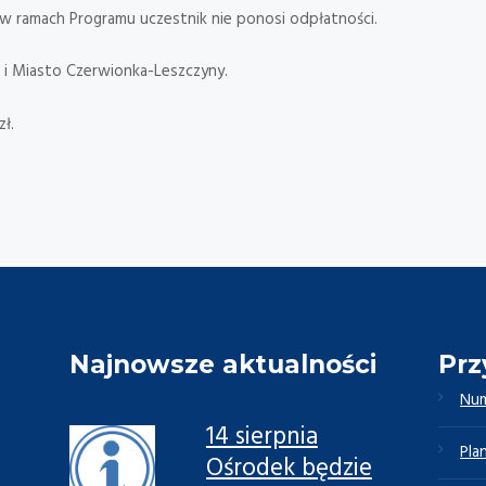
ej w ramach Programu uczestnik nie ponosi odpłatności.
 i Miasto Czerwionka-Leszczyny.
ł.
Najnowsze aktualności
Prz
Num
14 sierpnia
Pla
Ośrodek będzie