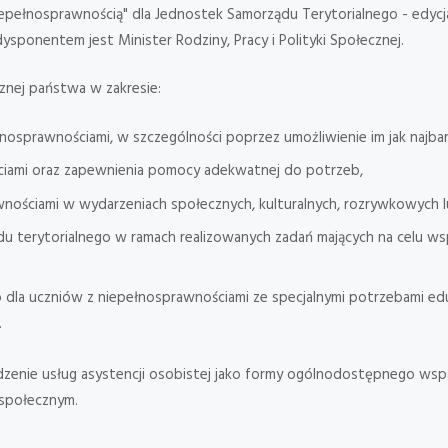
epełnosprawnością" dla Jednostek Samorządu Terytorialnego - edyc
sponentem jest Minister Rodziny, Pracy i Polityki Społecznej.
znej państwa w zakresie:
nosprawnościami, w szczególności poprzez umożliwienie im jak najbard
ciami oraz zapewnienia pomocy adekwatnej do potrzeb,
nościami w wydarzeniach społecznych, kulturalnych, rozrywkowych l
u terytorialnego w ramach realizowanych zadań mających na celu ws
 dla uczniów z niepełnosprawnościami ze specjalnymi potrzebami ed
.
enie usług asystencji osobistej jako formy ogólnodostępnego wsp
 społecznym.