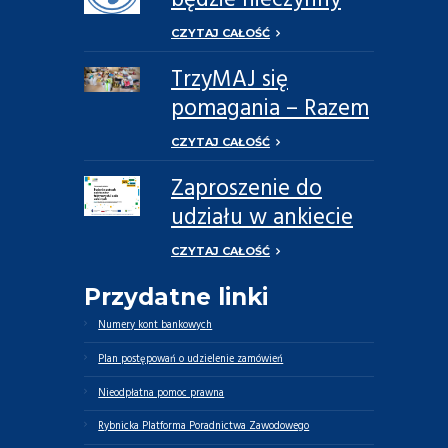
będzie nieczynny
CZYTAJ CAŁOŚĆ
TrzyMAJ się
pomagania – Razem
Możemy Więcej
CZYTAJ CAŁOŚĆ
Zaproszenie do
udziału w ankiecie
dotyczącej potrzeb
CZYTAJ CAŁOŚĆ
opiekunów
Przydatne linki
faktycznych oraz
osób zależnych
Numery kont bankowych
Plan postępowań o udzielenie zamówień
Nieodpłatna pomoc prawna
Rybnicka Platforma Poradnictwa Zawodowego