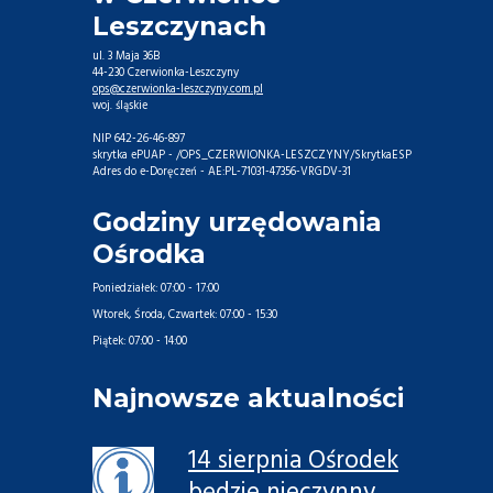
Leszczynach
ul. 3 Maja 36B
44-230 Czerwionka-Leszczyny
ops@czerwionka-leszczyny.com.pl
woj. śląskie
NIP 642-26-46-897
skrytka ePUAP - /OPS_CZERWIONKA-LESZCZYNY/SkrytkaESP
Adres do e-Doręczeń - AE:PL-71031-47356-VRGDV-31
Godziny urzędowania
Ośrodka
Poniedziałek:
07:00 - 17:00
Wtorek, Środa, Czwartek:
07:00 - 15:30
Piątek:
07:00 - 14:00
Najnowsze aktualności
14 sierpnia Ośrodek