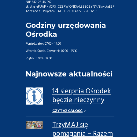
NIP 642-26-46-897
skrytka ePUAP - /OPS_CZERWIONKA-LESZCZYNY/SkrytkaESP
Adres do e-Doręczeń - AE:PL-71031-47356-VRGDV-31
Godziny urzędowania
Ośrodka
Poniedziałek:
07:00 - 17:00
Wtorek, Środa, Czwartek:
07:00 - 15:30
Piątek:
07:00 - 14:00
Najnowsze aktualności
14 sierpnia Ośrodek
będzie nieczynny
CZYTAJ CAŁOŚĆ
TrzyMAJ się
pomagania – Razem