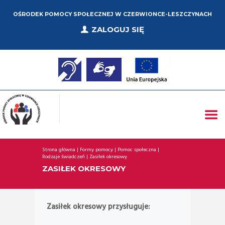
OŚRODEK POMOCY SPOŁECZNEJ W CZERWIONCE-LESZCZYNACH
ZALOGUJ SIĘ
Strona główna
Formy pomocy
Pomoc społeczna
Rodzaje świadczeń
Zasiłek okresowy
ZASIŁEK OKRESOWY
Zasiłek okresowy przysługuje: