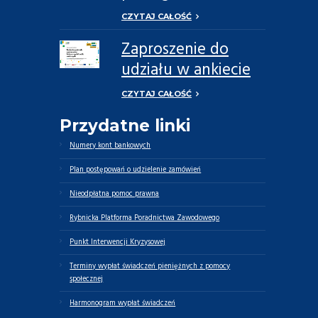
Możemy Więcej
CZYTAJ CAŁOŚĆ
Zaproszenie do
udziału w ankiecie
dotyczącej potrzeb
CZYTAJ CAŁOŚĆ
opiekunów
Przydatne linki
faktycznych oraz
osób zależnych
Numery kont bankowych
Plan postępowań o udzielenie zamówień
Nieodpłatna pomoc prawna
Rybnicka Platforma Poradnictwa Zawodowego
Punkt Interwencji Kryzysowej
Terminy wypłat świadczeń pieniężnych z pomocy
społecznej
Harmonogram wypłat świadczeń