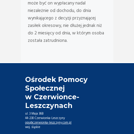
może być on wypłacany nadal
niezależnie od dochodu, do dnia
wynikającego z decyzji przyznającej
zasiłek okresowy, nie dłużej jednak niż
do 2 miesięcy od dnia, w którym osoba
została zatrudniona.
Ośrodek Pomocy
Społecznej
w Czerwionce-
Leszczynach
ul. 3 Maja 36B
44-230 Czerwionka-Leszczyny
ops@czerwionka-leszczyny.com.pl
woj. śląskie