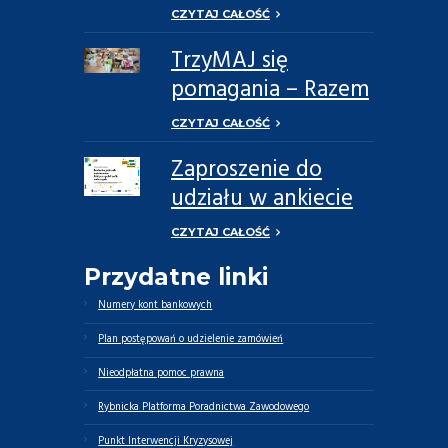
CZYTAJ CAŁOŚĆ
TrzyMAJ się
pomagania – Razem
Możemy Więcej
CZYTAJ CAŁOŚĆ
Zaproszenie do
udziału w ankiecie
dotyczącej potrzeb
CZYTAJ CAŁOŚĆ
opiekunów
Przydatne linki
faktycznych oraz
osób zależnych
Numery kont bankowych
Plan postępowań o udzielenie zamówień
Nieodpłatna pomoc prawna
Rybnicka Platforma Poradnictwa Zawodowego
Punkt Interwencji Kryzysowej