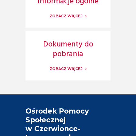
Informacje ogólne
ZOBACZ WIĘCEJ
Dokumenty do
pobrania
ZOBACZ WIĘCEJ
Ośrodek Pomocy
Społecznej
w Czerwionce-