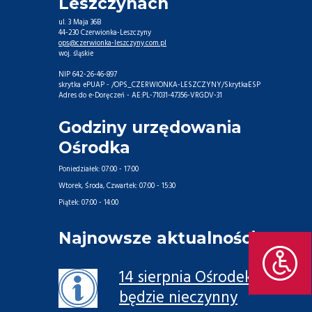
Leszczynach
ul. 3 Maja 36B
44-230 Czerwionka-Leszczyny
ops@czerwionka-leszczyny.com.pl
woj. śląskie
NIP 642-26-46-897
skrytka ePUAP - /OPS_CZERWIONKA-LESZCZYNY/SkrytkaESP
Adres do e-Doręczeń - AE:PL-71031-47356-VRGDV-31
Godziny urzędowania
Ośrodka
Poniedziałek:
07:00 - 17:00
Wtorek, Środa, Czwartek:
07:00 - 15:30
Piątek:
07:00 - 14:00
Najnowsze aktualności
14 sierpnia Ośrodek
będzie nieczynny