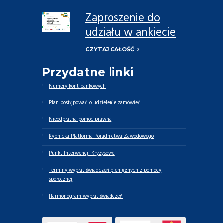
Zaproszenie do
udziału w ankiecie
dotyczącej potrzeb
CZYTAJ CAŁOŚĆ
opiekunów
Przydatne linki
faktycznych oraz
osób zależnych
Numery kont bankowych
Plan postępowań o udzielenie zamówień
Nieodpłatna pomoc prawna
Rybnicka Platforma Poradnictwa Zawodowego
Punkt Interwencji Kryzysowej
Terminy wypłat świadczeń pieniężnych z pomocy
społecznej
Harmonogram wypłat świadczeń