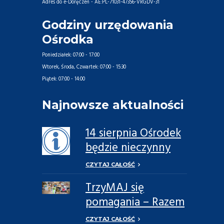
Adres do e-Doręczeń - AE:PL-71031-47356-VRGDV-31
Godziny urzędowania
Ośrodka
Poniedziałek:
07:00 - 17:00
Wtorek, Środa, Czwartek:
07:00 - 15:30
Piątek:
07:00 - 14:00
Najnowsze aktualności
14 sierpnia Ośrodek
będzie nieczynny
CZYTAJ CAŁOŚĆ
TrzyMAJ się
pomagania – Razem
Możemy Więcej
CZYTAJ CAŁOŚĆ