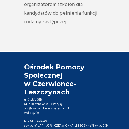
organizatorem szkoleń dla
kandydatów do pełnienia funkcji
rodziny zastępczej.
Ośrodek Pomocy
Społecznej
w Czerwionce-
Leszczynach
ul. 3 Maja 36B
44-230 Czerwionka-Leszczyny
ops@czerwionka-leszczyny.com.pl
woj. śląskie
NIP 642-26-46-897
skrytka ePUAP - /OPS_CZERWIONKA-LESZCZYNY/SkrytkaESP